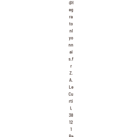
@l
eg
ra
to
nl
yo
nn
ai
s.f
r
Z.
A.
Le
Cu
rti
l,
38
12
1
Re