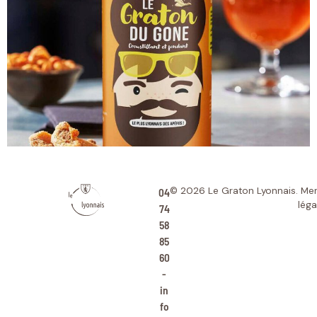
04
© 2026 Le Graton Lyonnais.
Men
léga
74
58
85
60
-
in
fo