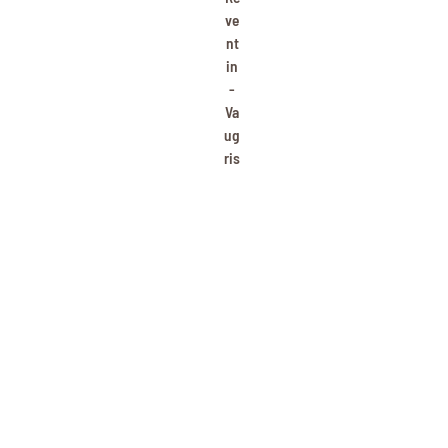
ve
nt
in
-
Va
ug
ris