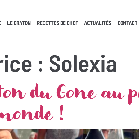
E
LE GRATON
RECETTES DE CHEF
ACTUALITÉS
CONTACT
ice :
Solexia
ton du Gone au p
monde !