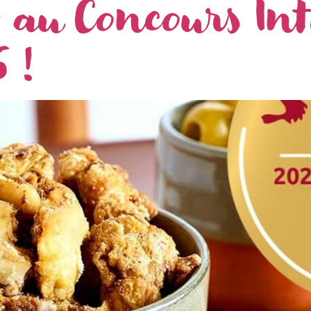
r au Concours In
 !