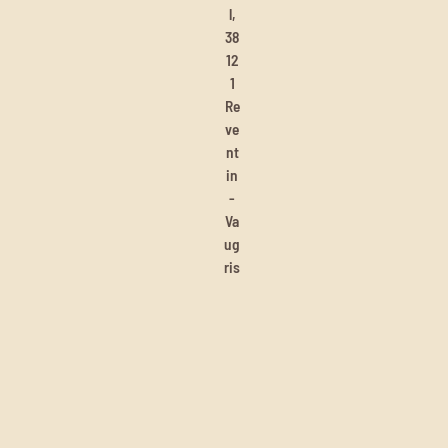
l,
38
12
1
Re
ve
nt
in
-
Va
ug
ris