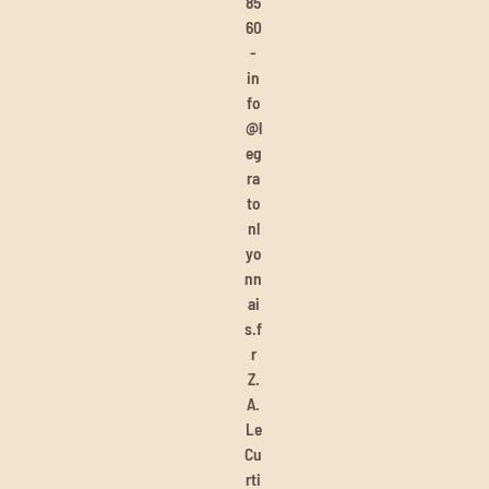
85
60
-
in
fo
@l
eg
ra
to
nl
yo
nn
ai
s.f
r
Z.
A.
Le
Cu
rti