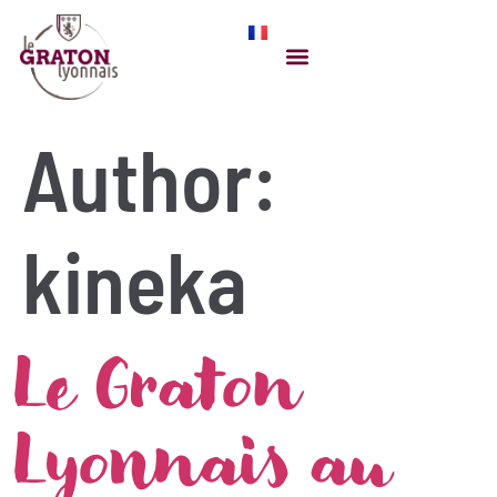
Author:
kineka
Le Graton
Lyonnais au