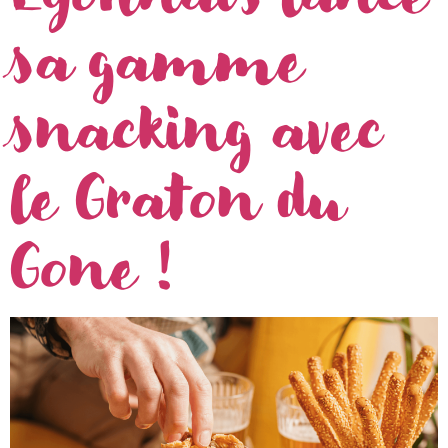
sa gamme
snacking avec
le Graton du
Gone !