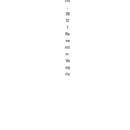
,
38
12
1
Re
ve
nti
n-
Va
ug
ris