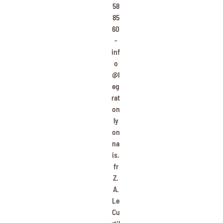
58
85
60
-
inf
o
@l
eg
rat
on
ly
on
na
is.
fr
Z.
A.
Le
Cu
rtil